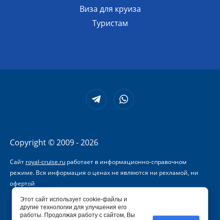
Виза для круиза
Туристам
Copyright © 2009 - 2026
Сайт
royal-cruise.ru
работает в информационно-справочном
режиме. Вся информация о ценах не являются ни рекламой, ни
офертой
Этот сайт использует cookie-файлы и
Megagroup.ru
другие технологии для улучшения его
работы. Продолжая работу с сайтом, Вы